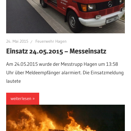
24. Mai 2015
Feuerwehr Hagen
Einsatz 24.05.2015 – Messeinsatz
Am 24.05.2015 wurde der Messtrupp Hagen um 13:58
Uhr über Meldeempfänger alarmiert. Die Einsatzmeldung
lautete
weiterlesen