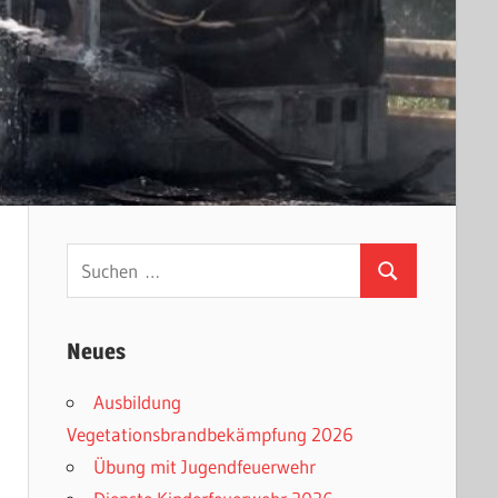
Suchen
Suchen
nach:
Neues
Ausbildung
Vegetationsbrandbekämpfung 2026
Übung mit Jugendfeuerwehr