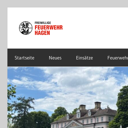
Zum
Inhalt
Freiwillige
springen
Feuerwehr
Startseite
Neues
Einsätze
Feuerweh
Hagen