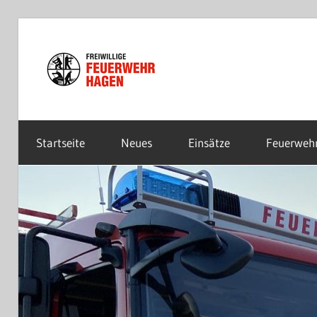
Zum
Inhalt
Freiwillige
springen
Feuerwehr
Startseite
Neues
Einsätze
Feuerweh
Hagen