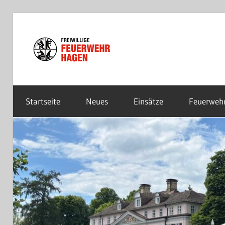
Zum
Inhalt
Freiwillige
springen
Feuerwehr
Startseite
Neues
Einsätze
Feuerweh
Hagen