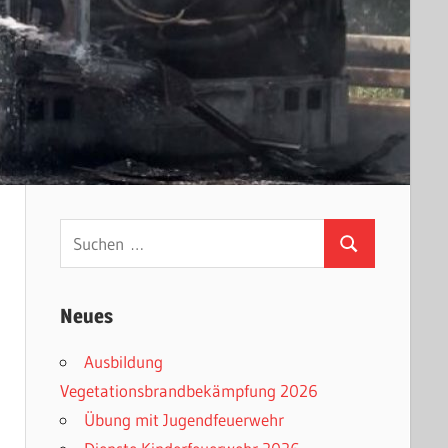
Suchen
Suchen
nach:
Neues
Ausbildung
Vegetationsbrandbekämpfung 2026
Übung mit Jugendfeuerwehr