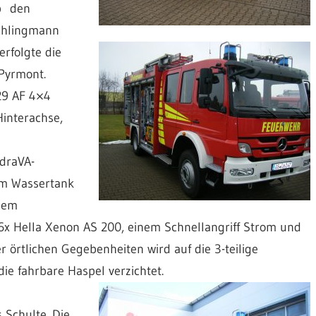
ab den
Schlingmann
erfolgte die
Pyrmont.
29 AF 4×4
Hinterachse,
draVA-
em Wassertank
nem
 6x Hella Xenon AS 200, einem Schnellangriff Strom und
r örtlichen Gegebenheiten wird auf die 3-teilige
die fahrbare Haspel verzichtet.
 Schulte. Die