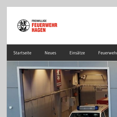
Zum
Inhalt
Freiwillige
springen
Feuerwehr
Startseite
Neues
Einsätze
Feuerweh
Hagen