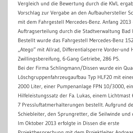
Vergleich und die Bewertung durch die KWL erg
Vorschlag zur Vergabe an den Aufbauhersteller 
mit dem Fahrgestell Mercedes-Benz. A
nfang 2013 
Auftragserteilung durch die Stadtverwaltung Bad 
Bestellt wurde das Fahrgestell Mercedes-Benz 15
„Atego“ mit Allrad, Differentialsperre Vorder-und 
Zwillingsbereifung, 6-Gang Getriebe, 286 PS.
Bei der Firma Schlingmann/Dissen wurde ein Qua
Löschgruppenfahrzeugaufbau Typ HLF20 mit ein
2000 Liter, einer Pumpenanlage FPN 10/3000, ei
Hilfeleistungssatz der Fa. Lukas, einem Lichtmast
7 Pressluftatmerhalterungen bestellt. Aufgrund de
Schiebleiter, den Sprungretter, die Seilwinde und 
I
m Oktober 2013 erfolgte in Dissen die erste
Projektbesprechung mit dem Projektleiter Andreas