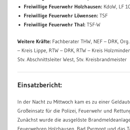
Freiwillige Feuerwehr Holzhausen:
KdoW, LF 10
Freiwillige Feuerwehr Löwensen:
TSF
Freiwillige Feuerwehr Thal:
TSF-W
Weitere Kräfte:
Fachberater THW, NEF – DRK, Org. 
– Kreis Lippe, RTW – DRK, RTW – Kreis Holzmind
Stv. Abschnittsleiter West, Stv. Kreisbrandmeister
Einsatzbericht:
In der Nacht zu Mittwoch kam es zu einer Geldau
Großeinsatz für die Polizei, Feuerwehr und Rettun
Zunächst wurde die ausgelöste Brandmeldeanlage 
Feuerwehren Holzhausen, Bad Pyrmont und das Te