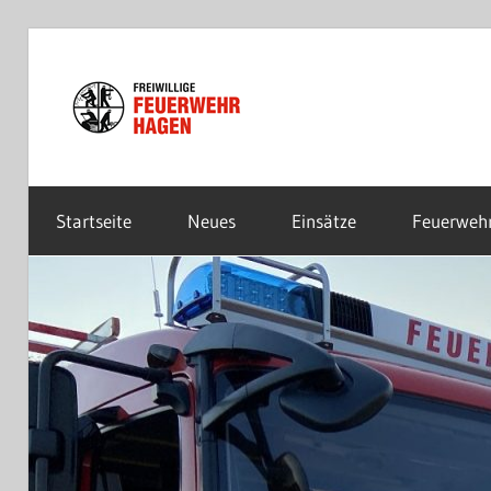
Zum
Inhalt
Freiwillige
springen
Feuerwehr
Startseite
Neues
Einsätze
Feuerweh
Hagen