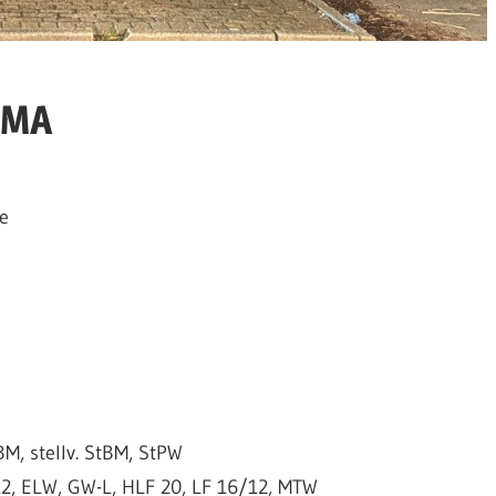
BMA
e
M, stellv. StBM, StPW
, ELW, GW-L, HLF 20, LF 16/12, MTW